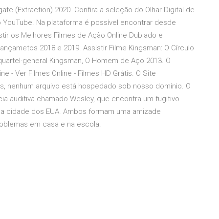
te (Extraction) 2020. Confira a seleção do Olhar Digital de
o YouTube. Na plataforma é possível encontrar desde
stir os Melhores Filmes de Ação Online Dublado e
ançametos 2018 e 2019. Assistir Filme Kingsman: O Círculo
 quartel-general Kingsman, O Homem de Aço 2013. O
ne - Ver Filmes Online - Filmes HD Grátis. O Site
nks, nenhum arquivo está hospedado sob nosso domínio. O
cia auditiva chamado Wesley, que encontra um fugitivo
ena cidade dos EUA. Ambos formam uma amizade
roblemas em casa e na escola.