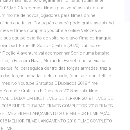
e muito mais, aqui no MegaFilmesHD1.site, Totalmente
.2019,MF. Oferecemos filmes para você assistir online
 um monte de novos jogadores para filmes online
uários que falam Português e você pode gratis assistir hd,
filmes e filmes completo youtube e online Velozes &
a sua equipe estarão de volta no oitavo filme da franquia
wnload. Filme 4K Sonic - O Filme (2020) Dublado e
/ Ficção A aventura vai acompanhar Sonic numa batalha
lher, a Fuzileira Naval, Alexandra Everett que servia ao
sexual foi perseguida dentro das forças armadas, traz a
a das forças armadas pelo mundo, "dont ask dont tell". e
Filmes No Youtube Gratuitos E Dublados 2018 filme
o Youtube Gratuitos E Dublados 2018 assistir filme
CANAL E DEIXA UM LIKE FILMES DE TERROR 2018 FILMES DE
RA 2018 SUPER TUBARÃO FILMES COMPLETOS 2018 FILMES
8 FILMES FILME LANÇAMENTO 2018 MELHOR FILME AÇÃO
018 MELHOR FILME LANÇAMENTO 2018 FILME COMPLETO
 FILME …