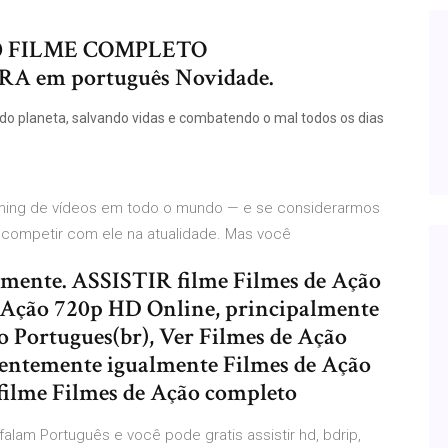
20 FILME COMPLETO
em português Novidade.
i do planeta, salvando vidas e combatendo o mal todos os dias
ming de vídeos em todo o mundo — e se considerarmos
 competir com ele na atualidade. Mas você
lmente. ASSISTIR filme Filmes de Ação
 Ação 720p HD Online, principalmente
o Portugues(br), Ver Filmes de Ação
dentemente igualmente Filmes de Ação
ilme Filmes de Ação completo
falam Português e você pode gratis assistir hd, bdrip,