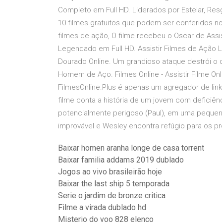
Completo em Full HD. Liderados por Estelar, Resga
10 filmes gratuitos que podem ser conferidos n
filmes de ação, O filme recebeu o Oscar de Assi
Legendado em Full HD. Assistir Filmes de Ação L
Dourado Online. Um grandioso ataque destrói o
Homem de Aço. Filmes Online - Assistir Filme Onli
FilmesOnline.Plus é apenas um agregador de li
filme conta a história de um jovem com deficiên
potencialmente perigoso (Paul), em uma pequ
improvável e Wesley encontra refúgio para os p
Baixar homen aranha longe de casa torrent
Baixar familia addams 2019 dublado
Jogos ao vivo brasileirão hoje
Baixar the last ship 5 temporada
Serie o jardim de bronze critica
Filme a virada dublado hd
Misterio do voo 828 elenco