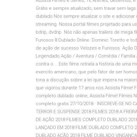
Assista Filmes e Séries, Tv, Animes, desenhos, 
Grátis e sempre atualizado, sem travar sem lags
dublado Nós sempre atualizar o site e adicionar
streaming. Nossa portal filmes projetado para us
bdrip, dvdrip. Nós não apenas trailers de mega 
Furiosos 8 Dublado Online. Dominic Toretto e tod
de ação de sucesso Velozes e Furiosos. Ação Do
Legendado Ação / Aventura / Comédia / Família 
contra o … Este filme retrata a historia de uma mu
exercito americano, que pelo fator de ser homos
tona a discução sobre a lei que impera na maiori
que vigorou durante 17 anos nos Assista Filme! 
completo dublado online, Assista Filme! Filmes N
completo gratis 27/10/2018 · INSCREVE-SE NO 
TERROR E SUSPENSE 2018 FILMES 2018 A FREI
DE AÇÃO 2018 FILMES COMPLETO DUBLADO 201
LANÇADO EM 2018 FILME DUBLADO COMPLETO 2
DUBLADO AÇÃO 2018 FILME DUBLADO VINGANÇA