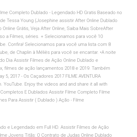
 Filme Completo Dublado - Legendado HD Gratis Baseado no
 de Tessa Young (Josephine assistir After Online Dublado
nline Grátis, Veja After Online, Saiba Mais SobreAfter
so a Filmes, séries. + Selecionamos para você 10
be. Confira! Selecionamos para você uma lista com 8
ube, de Chaplin à Méliès para você se encantar. •A noite
o Dia Assistir Filmes de Ação Online Dublado e
x, filmes de ação lançamentos 2018 e 2019. Também
May 5, 2017 - Os Caçadores 2017 FILME AVENTURA
uTube. Enjoy the videos and and share it all with
es Completos E Dublados Assistir Filme Completo Filme
s Para Assistir ( Dublado ) Ação - Filme
ado e Legendado em Full HD. Assistir Filmes de Ação
lme Jovens Titãs: O Contrato de Judas Online Dublado