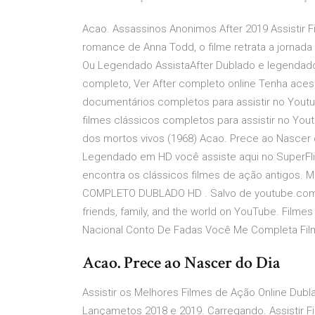
Acao. Assassinos Anonimos After 2019 Assistir
romance de Anna Todd, o filme retrata a jornada
Ou Legendado AssistaAfter Dublado e legendado O
completo, Ver After completo online Tenha aces
documentários completos para assistir no Youtu
filmes clássicos completos para assistir no Yout
dos mortos vivos (1968) Acao. Prece ao Nascer d
Legendado em HD você assiste aqui no SuperFli
encontra os clássicos filmes de ação antigos. 
COMPLETO DUBLADO HD . Salvo de youtube.com. Yo
friends, family, and the world on YouTube. Film
Nacional Conto De Fadas Você Me Completa Filme
Acao. Prece ao Nascer do Dia
Assistir os Melhores Filmes de Ação Online Dubl
Lançametos 2018 e 2019. Carregando. Assistir Fi