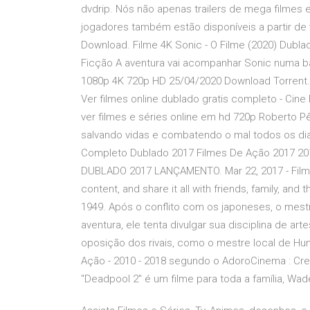
dvdrip. Nós não apenas trailers de mega filmes 
jogadores também estão disponíveis a partir de v
Download. Filme 4K Sonic - O Filme (2020) Dubla
Ficção A aventura vai acompanhar Sonic numa ba
1080p 4K 720p HD 25/04/2020 Download Torrent
Ver filmes online dublado gratis completo - Cine F
ver filmes e séries online em hd 720p Roberto Pêr
salvando vidas e combatendo o mal todos os dias
Completo Dublado 2017 Filmes De Ação 2017 201
DUBLADO 2017 LANÇAMENTO. Mar 22, 2017 - Filme
content, and share it all with friends, family, a
1949. Após o conflito com os japoneses, o mest
aventura, ele tenta divulgar sua disciplina de a
oposição dos rivais, como o mestre local de Hung
Ação - 2010 - 2018 segundo o AdoroCinema : Cre
"Deadpool 2" é um filme para toda a família, Wad