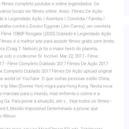
e filmes completo youtube e online legendados. Os
ários locais ver filmes online. Aviso. Filmes De Ação
do e Legendado Ação / Aventura / Comédia / Família /
talha contra o Doutor Eggman (Jim Carrey), um cientista
. Filme 1080P Resgate (2020) Dublado e Legendado Ação
ilmes é o melhor site para assistir filmes grátis sem limite,
a (Craig T. Nelson) já foi o maior herói do planeta,
 sob o codinome Sr. Incrível. Mar 22, 2017 - Filme
7 - Filme Completo Dublado 2017 Filmes De Ação 2017
 Completo Dublado 2017 Filmes De Ação upload original
nd the world on YouTube. O que outras pessoas estão China,
re Ip Man (Donnie Yen) migra para Hong Kong. Nesta nova
rtes marciais para o mundo, mas enfrenta o ciúme e a
 Ga. Para piorar a situação, ele v… Veja todos os filmes -
ed II, Missão Impossível Determinado a provar que
e Wilson